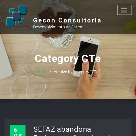
Skip
to
content
Gecon Consultoria
Desenvolvimento de Sistemas
Category CTe
Home
Archive by category "CTe"
SEFAZ abandona
6
Out