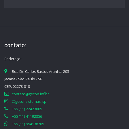
contato:
Endereço:
Rua Dr. Carlos Bastos Aranha, 205
Jaçanã - São Paulo - SP
CEP: 02278-010
contato@gecon.inf.br
@geconsistemas_sp
+55 (11) 22423065
+55 (11) 41192856
+55 (11) 954138705